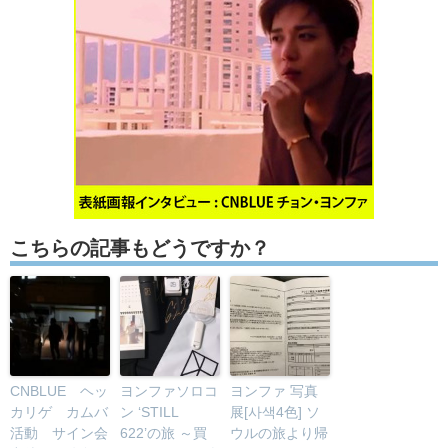
こちらの記事もどうですか？
CNBLUE ヘッ
ヨンファソロコ
ヨンファ 写真
カリゲ カムバ
ン ‘STILL
展[사색4色] ソ
活動 サイン会
622’の旅 ～買
ウルの旅より帰