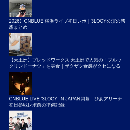
2026】CNBLUE 横浜ライブ初日レポ｜3LOGY公演の感
想まとめ
【天王洲】ブレッドワークス 天王洲で人気の「ブルッ
クリンドーナツ」を実食｜ザクザク食感がクセになる
CNBLUE LIVE ‘3LOGY’ IN JAPAN開幕！ぴあアリーナ
初日参戦レポ前の準備記録