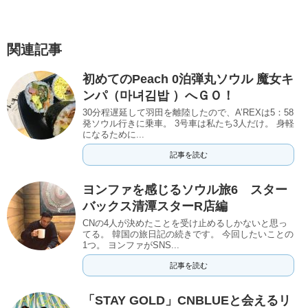
関連記事
初めてのPeach 0泊弾丸ソウル 魔女キ
ンパ（마녀김밥 ）へＧＯ！
30分程遅延して羽田を離陸したので、A’REXは5：58
発ソウル行きに乗車。 3号車は私たち3人だけ。 身軽
になるために...
記事を読む
ヨンファを感じるソウル旅6 スター
バックス清潭スターR店編
CNの4人が決めたことを受け止めるしかないと思っ
てる。 韓国の旅日記の続きです。 今回したいことの
1つ。 ヨンファがSNS...
記事を読む
「STAY GOLD」CNBLUEと会えるリ