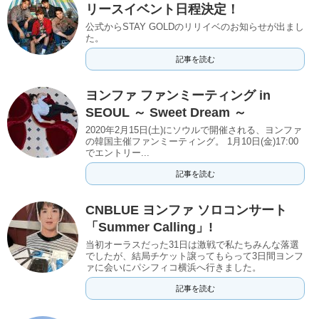
リースイベント日程決定！
公式からSTAY GOLDのリリイベのお知らせが出まし
た。
記事を読む
ヨンファ ファンミーティング in
SEOUL ～ Sweet Dream ～
2020年2月15日(土)にソウルで開催される、ヨンファ
の韓国主催ファンミーティング。 1月10日(金)17:00
でエントリー...
記事を読む
CNBLUE ヨンファ ソロコンサート
「Summer Calling」!
当初オーラスだった31日は激戦で私たちみんな落選
でしたが、結局チケット譲ってもらって3日間ヨンフ
ァに会いにパシフィコ横浜へ行きました。
記事を読む