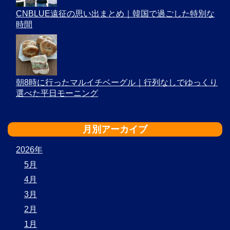
CNBLUE遠征の思い出まとめ｜韓国で過ごした特別な
時間
朝8時に行ったマルイチベーグル｜行列なしでゆっくり
選べた平日モーニング
月別アーカイブ
2026年
5月
4月
3月
2月
1月