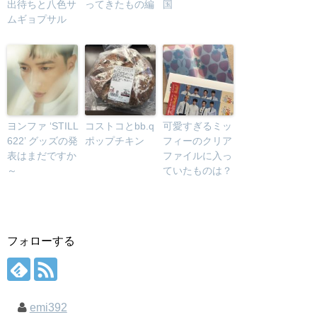
出待ちと八色サ
ってきたもの編
国
ムギョプサル
ヨンファ ‘STILL
コストコとbb.q
可愛すぎるミッ
622’ グッズの発
ポップチキン
フィーのクリア
表はまだですか
ファイルに入っ
～
ていたものは？
フォローする
emi392