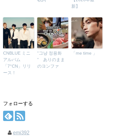
新】
CNBLUE ミニ
“그냥 정용화
「me time 」
アルバム
“ ありのまま
「7°CN」リリ
のヨンファ
ース！
フォローする
emi392