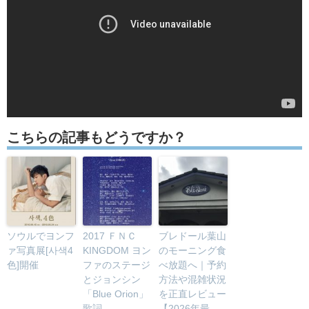
こちらの記事もどうですか？
ソウルでヨンフ
2017 ＦＮＣ
ブレドール葉山
ァ写真展[사색4
KINGDOM ヨン
のモーニング食
色]開催
ファのステージ
べ放題へ｜予約
とジョンシン
方法や混雑状況
「Blue Orion」
を正直レビュー
歌詞
【2026年最