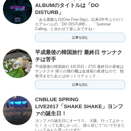
ALBUMのタイトルは「DO
DISTURB」
「ある素敵な日(One Fine Day)」以来2年半ぶりのソ
ロアルバムの「DO DISTURB」。「Summer
Calling」と合わせて楽しみですね～
記事を読む
平成最後の韓国旅行 最終日 サンナク
チは苦手
平成最後の韓国旅行 4月25日～27日 最終日の昼食は
サンナクチ 帰りの飛行機は金浦発の夜便なので、朝
食済ませたあとはゆっくりチェック...
記事を読む
CNBLUE SPRING
LIVE2017「SHAKE SHAKE」ヨンフ
ァの誕生日！
ヨンファの誕生日にオーラス。 大阪、行ってよかっ
た！ とっても楽しかった。 彼ら信じてついて行きた
いってみんな思ったはずだ...