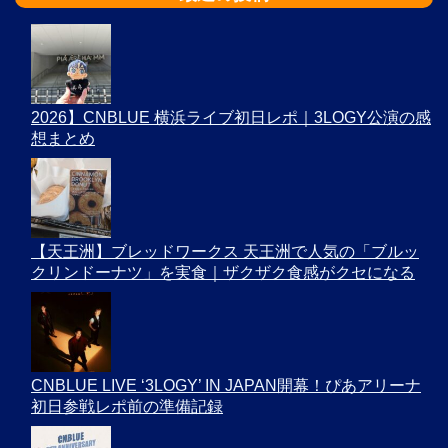
2026】CNBLUE 横浜ライブ初日レポ｜3LOGY公演の感
想まとめ
【天王洲】ブレッドワークス 天王洲で人気の「ブルッ
クリンドーナツ」を実食｜ザクザク食感がクセになる
CNBLUE LIVE ‘3LOGY’ IN JAPAN開幕！ぴあアリーナ
初日参戦レポ前の準備記録