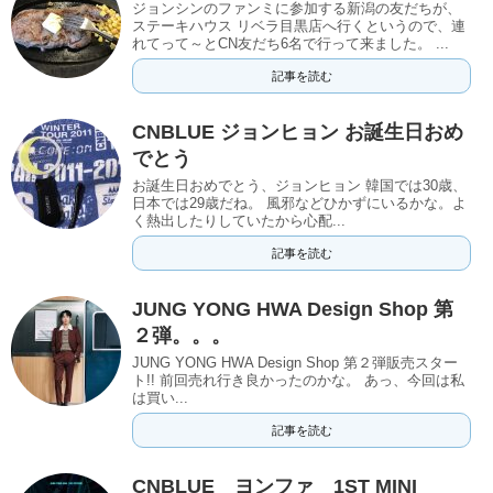
ジョンシンのファンミに参加する新潟の友だちが、
ステーキハウス リベラ目黒店へ行くというので、連
れてって～とCN友だち6名で行って来ました。 ...
記事を読む
CNBLUE ジョンヒョン お誕生日おめ
でとう
お誕生日おめでとう、ジョンヒョン 韓国では30歳、
日本では29歳だね。 風邪などひかずにいるかな。よ
く熱出したりしていたから心配...
記事を読む
JUNG YONG HWA Design Shop 第
２弾。。。
JUNG YONG HWA Design Shop 第２弾販売スター
ト!! 前回売れ行き良かったのかな。 あっ、今回は私
は買い...
記事を読む
CNBLUE ヨンファ 1ST MINI