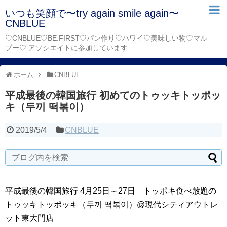
いつも笑顔で〜try again smile again〜
CNBLUE
♡CNBLUE♡BE:FIRST♡パン作り♡ハワイ♡美味しい物♡マル
プー♡ アソシエイトに参加しています
ホーム
CNBLUE
平成最後の韓国旅行 初めてのトゥッキトッポッ
キ（두끼 떡볶이）
2019/5/4
CNBLUE
平成最後の韓国旅行 4月25日～27日 トッポキ食べ放題の
トゥッキトッポッキ（두끼 떡볶이）@現代シティアウトレ
ット東大門店