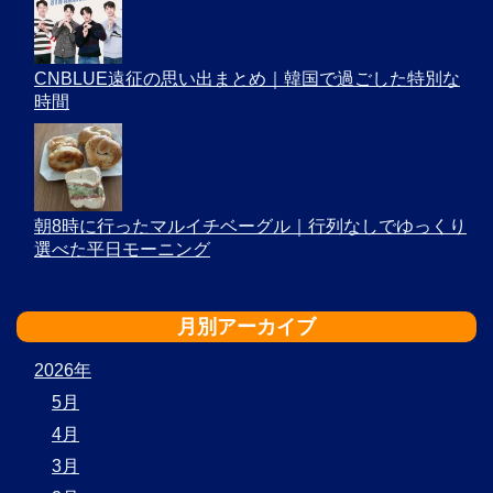
CNBLUE遠征の思い出まとめ｜韓国で過ごした特別な
時間
朝8時に行ったマルイチベーグル｜行列なしでゆっくり
選べた平日モーニング
月別アーカイブ
2026年
5月
4月
3月