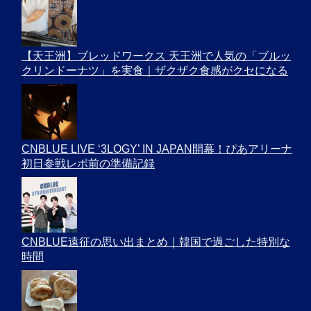
【天王洲】ブレッドワークス 天王洲で人気の「ブルッ
クリンドーナツ」を実食｜ザクザク食感がクセになる
CNBLUE LIVE ‘3LOGY’ IN JAPAN開幕！ぴあアリーナ
初日参戦レポ前の準備記録
CNBLUE遠征の思い出まとめ｜韓国で過ごした特別な
時間