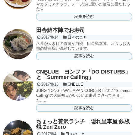
マカダミアナッツ、テーブルに置いた途端に横たわっ
たｗ
記事を読む
田舎鮨本陣でお寿司
2017/8/14
日々のこと
ネタが大き目の寿司が自慢、田舎鮨本陣、いつもお店
前の駐車場が混雑しています。
記事を読む
CNBLUE ヨンファ「DO DISTURB」
と「Summer Calling」
2017/8/13
CNBLUE
JUNG YONG HWA JAPAN CONCERT 2017 "Summer
Calling"の大阪初日がいよいよ来週に迫ってきまし
た。...
記事を読む
ちょっと贅沢ランチ 隠れ里車屋 鉄板
焼 Zen Zero
2017/8/4
日々のこと