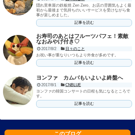
隠れ里車屋の鉄板焼 Zen Zero、お店の雰囲気もよく最
初から最後まで気持ちのいいサービスを受けながら食
事が楽しめました。
記事を読む
お寿司のあとはフルーツパフェ！素敵
なおみやげ付き♡
2017/8/2
日々のこと
お祝い事が重なりいつもより外食が多めです。
記事を読む
ヨンファ カムバもいよいよ終盤へ
2017/8/1
CNBLUE
ヨンファの韓国コンサートの日程も気になるところで
す。
記事を読む
このブログ