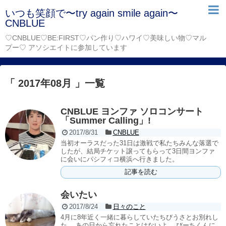
いつも笑顔で〜try again smile again〜
CNBLUE
♡CNBLUE♡BE:FIRST♡パン作り♡ハワイ♡美味しい物♡マル
プー♡ アソシエイトに参加しています
「 2017年08月 」一覧
CNBLUE ヨンファ ソロコンサート
「Summer Calling」!
2017/8/31
CNBLUE
当初オーラスだった31日は激戦で私たちみんな落選で
したが、結局チケット譲ってもらって3日間ヨンファ
に会いにパシフィコ横浜へ行きました。
記事を読む
会いたい
2017/8/24
日々のこと
4月に8年近く一緒に暮らしていたちびうさとお別れし
た。 あの日から忘れたことはないよ。 びーちくんに