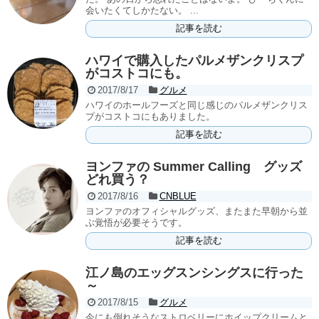
会いたくてしかたない。 ...
記事を読む
ハワイで購入したパルメザンクリスプ
がコストコにも。
2017/8/17
グルメ
ハワイのホールフーズと同じ感じのパルメザンクリス
プがコストコにもありました。
記事を読む
ヨンファの Summer Calling グッズ
どれ買う？
2017/8/16
CNBLUE
ヨンファのオフィシャルグッズ、またまた早朝から並
ぶ覚悟が必要そうです。
記事を読む
江ノ島のエッグスンシングスに行った
～
2017/8/15
グルメ
今にも倒れそうなストロベリーにホイップクリームと