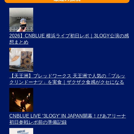
2026】CNBLUE 横浜ライブ初日レポ｜3LOGY公演の感
想まとめ
【天王洲】ブレッドワークス 天王洲で人気の「ブルッ
クリンドーナツ」を実食｜ザクザク食感がクセになる
CNBLUE LIVE ‘3LOGY’ IN JAPAN開幕！ぴあアリーナ
初日参戦レポ前の準備記録