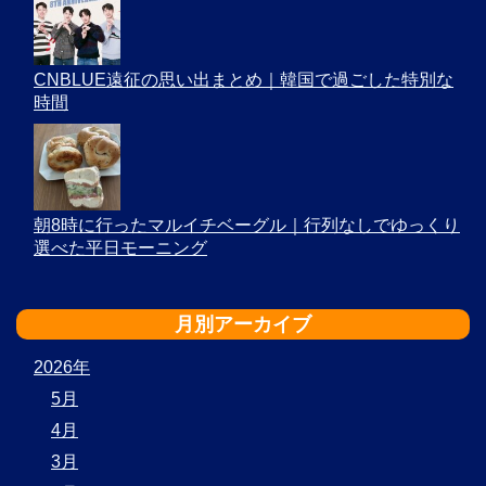
CNBLUE遠征の思い出まとめ｜韓国で過ごした特別な
時間
朝8時に行ったマルイチベーグル｜行列なしでゆっくり
選べた平日モーニング
月別アーカイブ
2026年
5月
4月
3月