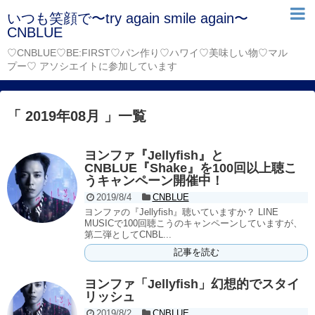
いつも笑顔で〜try again smile again〜
CNBLUE
♡CNBLUE♡BE:FIRST♡パン作り♡ハワイ♡美味しい物♡マル
プー♡ アソシエイトに参加しています
「 2019年08月 」一覧
ヨンファ『Jellyfish』と
CNBLUE『Shake』を100回以上聴こ
うキャンペーン開催中！
2019/8/4
CNBLUE
ヨンファの『Jellyfish』聴いていますか？ LINE
MUSICで100回聴こうのキャンペーンしていますが、
第二弾としてCNBL...
記事を読む
ヨンファ「Jellyfish」幻想的でスタイ
リッシュ
2019/8/2
CNBLUE