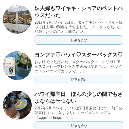
妹夫婦もワイキキ・ショアのペントハ
ウスだった
2017年9月ハワイ 5日目、ダイヤモンドヘッドから帰
って妹夫婦の到着を待ちました。 イミグレがだいぶ
混雑したとのこと。義弟がレ...
記事を読む
ヨンファ♡ハワイ♡スターバックス♡
おまけでいただいた、スターバックス オリガミア
イスコーヒーブレンドを早速淹れてみたよ。 ハワイ
のスタバのマグカップで。。。 ...
記事を読む
ハワイ帰国日 ほんの少しの間でもさ
よならはせつない
2017年9月ハワイ いよいよ7日目最終日です。前日の
記事はココ。 久しぶりにエッグスンシングス
（Eggs'n Things）へ...
記事を読む