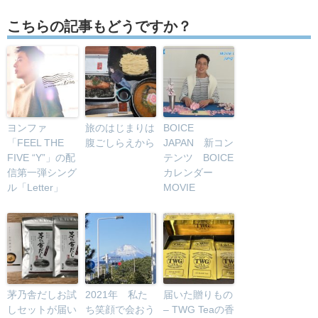
こちらの記事もどうですか？
ヨンファ
旅のはじまりは
BOICE
「FEEL THE
腹ごしらえから
JAPAN 新コン
FIVE “Y”」の配
テンツ BOICE
信第一弾シング
カレンダー
ル「Letter」
MOVIE
茅乃舎だしお試
2021年 私た
届いた贈りもの
しセットが届い
ち笑顔で会おう
– TWG Teaの香