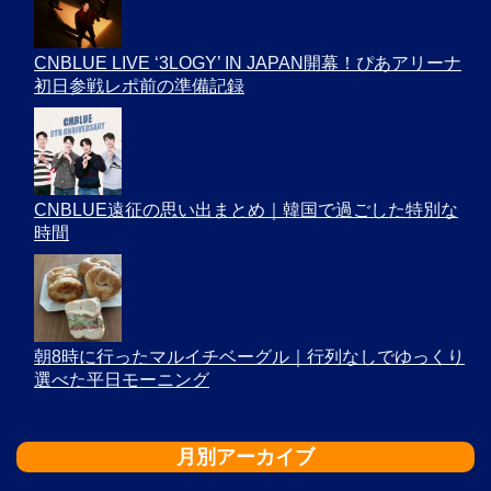
CNBLUE LIVE ‘3LOGY’ IN JAPAN開幕！ぴあアリーナ
初日参戦レポ前の準備記録
CNBLUE遠征の思い出まとめ｜韓国で過ごした特別な
時間
朝8時に行ったマルイチベーグル｜行列なしでゆっくり
選べた平日モーニング
月別アーカイブ