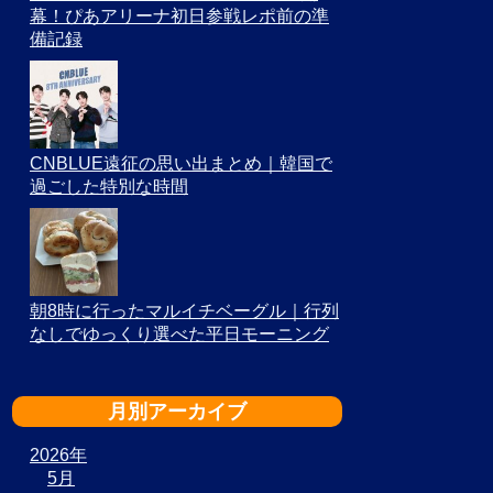
幕！ぴあアリーナ初日参戦レポ前の準
備記録
CNBLUE遠征の思い出まとめ｜韓国で
過ごした特別な時間
朝8時に行ったマルイチベーグル｜行列
なしでゆっくり選べた平日モーニング
月別アーカイブ
2026年
5月