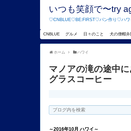
いつも笑顔で〜try agai
♡CNBLUE♡BE:FIRST♡パン作り
CNBLUE
グルメ
日々のこと
犬の僧帽弁
ホーム
ハワイ
マノアの滝の途中に
グラスコーヒー
～2016年10月 ハワイ～