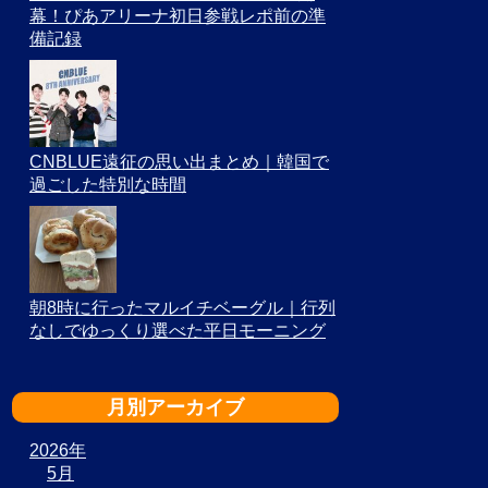
幕！ぴあアリーナ初日参戦レポ前の準
備記録
CNBLUE遠征の思い出まとめ｜韓国で
過ごした特別な時間
朝8時に行ったマルイチベーグル｜行列
なしでゆっくり選べた平日モーニング
月別アーカイブ
2026年
5月