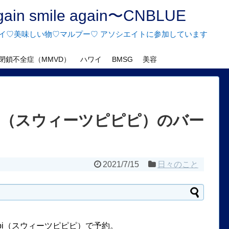
n smile again〜CNBLUE
♡ハワイ♡美味しい物♡マルプー♡ アソシエイトに参加しています
閉鎖不全症（MMVD）
ハワイ
BMSG
美容
ipipi（スウィーツピピピ）のバー
2021/7/15
日々のこと
pipi（スウィーツピピピ）で予約。