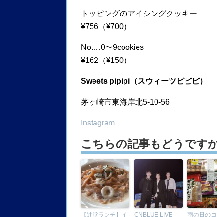
トッピングのアイシングクッキー
¥756（¥700）
No.…0〜9cookies
¥162（¥150）
Sweets pipipi（スウィーツピピピ）
茅ヶ崎市東海岸北5-10-56
Instagram
こちらの記事もどうです
【辻堂ランチ】イ
CNBLUE LIVE –
雨の日のコ