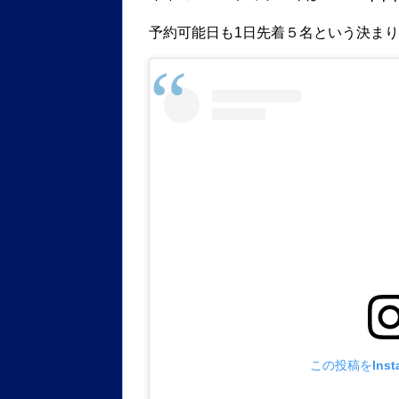
予約可能日も1日先着５名という決ま
この投稿をInst