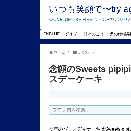
いつも笑顔で〜try agai
♡CNBLUE♡BE:FIRST♡パン作り
CNBLUE
グルメ
日々のこと
犬の僧帽弁
ホーム
日々のこと
念願のSweets p
スデーケーキ
今年のバースディケーキはSweets pi