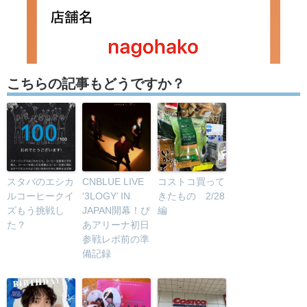
こちらの記事もどうですか？
スタバのエシカ
CNBLUE LIVE
コストコ買って
ルコーヒークイ
‘3LOGY’ IN
きたもの 2/28
ズもう挑戦し
JAPAN開幕！ぴ
編
た？
あアリーナ初日
参戦レポ前の準
備記録