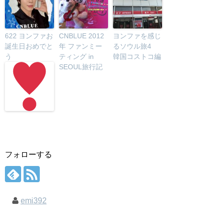
622 ヨンファお
CNBLUE 2012
ヨンファを感じ
誕生日おめでと
年 ファンミー
るソウル旅4
う
ティング in
韓国コストコ編
SEOUL旅行記
フォローする
emi392