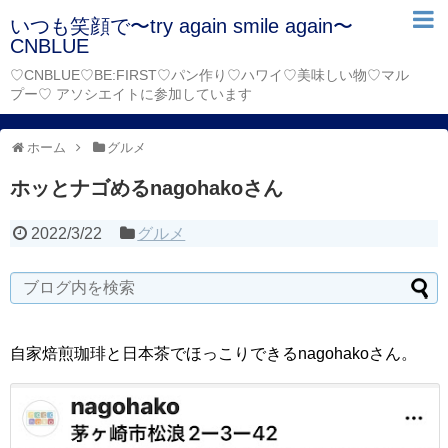
いつも笑顔で〜try again smile again〜
CNBLUE
♡CNBLUE♡BE:FIRST♡パン作り♡ハワイ♡美味しい物♡マル
プー♡ アソシエイトに参加しています
ホーム
グルメ
ホッとナゴめるnagohakoさん
2022/3/22
グルメ
自家焙煎珈琲と日本茶でほっこりできるnagohakoさん。