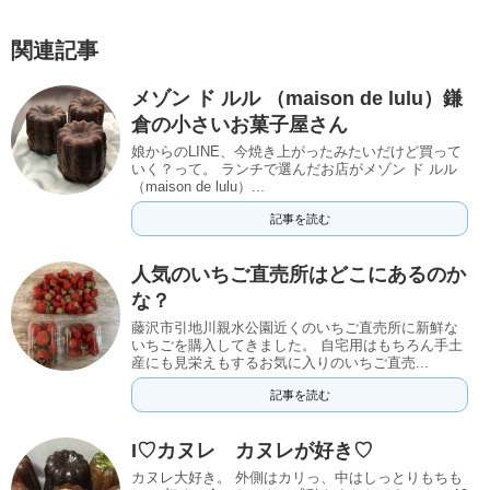
関連記事
メゾン ド ルル （maison de lulu）鎌
倉の小さいお菓子屋さん
娘からのLINE、今焼き上がったみたいだけど買って
いく？って。 ランチで選んだお店がメゾン ド ルル
（maison de lulu）...
記事を読む
人気のいちご直売所はどこにあるのか
な？
藤沢市引地川親水公園近くのいちご直売所に新鮮な
いちごを購入してきました。 自宅用はもちろん手土
産にも見栄えもするお気に入りのいちご直売...
記事を読む
I♡カヌレ カヌレが好き♡
カヌレ大好き。 外側はカリっ、中はしっとりもちも