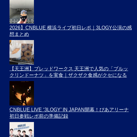
2026】CNBLUE 横浜ライブ初日レポ｜3LOGY公演の感
想まとめ
【天王洲】ブレッドワークス 天王洲で人気の「ブルッ
クリンドーナツ」を実食｜ザクザク食感がクセになる
CNBLUE LIVE ‘3LOGY’ IN JAPAN開幕！ぴあアリーナ
初日参戦レポ前の準備記録