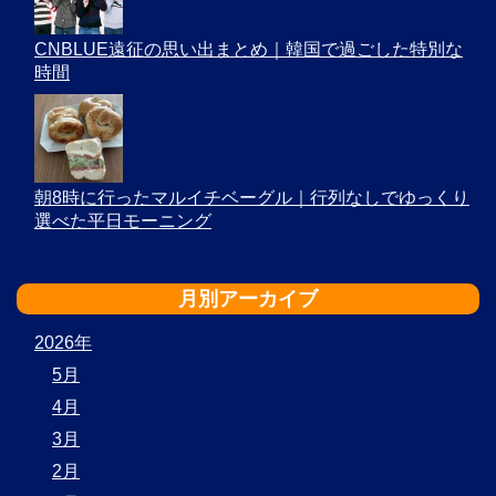
CNBLUE遠征の思い出まとめ｜韓国で過ごした特別な
時間
朝8時に行ったマルイチベーグル｜行列なしでゆっくり
選べた平日モーニング
月別アーカイブ
2026年
5月
4月
3月
2月