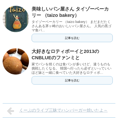
美味しいパン屋さん タイゾーベーカ
リー （taizo bakery）
タイゾーベーカリー （taizo bakery） まだまだたく
さんある茅ヶ崎のおいしいパン屋さん。 人気の黒ゴ
マ食パ...
記事を読む
大好きなロティボーイと2013の
CNBLUEのファンミと
家でパンを焼くのは食パンが多いけど、違うものも
挑戦したくなる。 韓国へ行ったら必ずといっていい
ほど妹と一緒に食べていた大好きなロティボ...
記事を読む
くーぷのライブ三昧でハンバーガー焼いたよ～