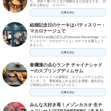
ち。 初めて食べたときの感動をまだおぼえてる。 10
年以上前かな、スーパー...
記事を読む
結婚記念日のケーキはパティスリー・
マカロナージュで
11月24日の結婚記念日はPatisserie Macaronage （パ
ティスリー・マカロナージュ）のケーキを購入して
きました。 ...
記事を読む
春爛漫の点心ランチ チャイナシャド
ーのスプリングディムサム
チャイナシャドーの春限定「スプリングディムサム
ランチ」で、季節感あふれる点心を堪能。誕生日な
ど特別な日のランチにぴったり。
記事を読む
みんな大好き苺！メゾンカカオ 生チ
ョコレート”STRAWBERRY（あまお