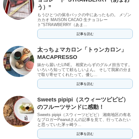
う）”
もうひとつの保冷パックの中にあったもの。 メゾン
カカオ MAISON CACAO 生チョコレー
ト"STRAWBERRY（あま...
記事を読む
太っちょマカロン「トゥンカロン」
MACAPRESSO
妹から届いたLINE。 相変わらずのグルメ担当です。
いろいろ知ってて頼もしいよん。 そして我家の分ま
で取り寄せてくれたって。優し...
記事を読む
Sweets pipipi（スウィーツピピピ）
のフルーツサンドに感動！
Sweets pipipi（スウィーツピピピ） 湘南地区の有名
なブロガーPeanutさんの記事を見て、行ってみたい
と思っていた茅ヶ崎ラ...
記事を読む