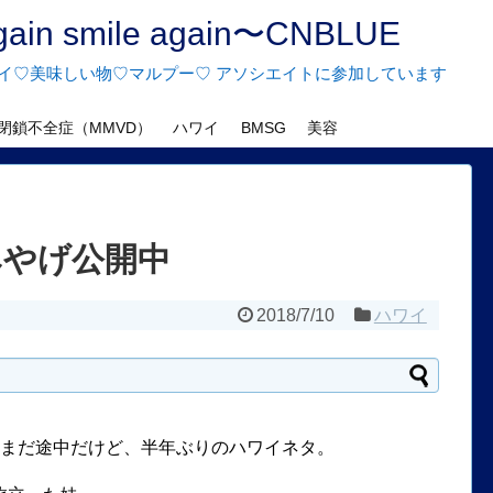
n smile again〜CNBLUE
♡ハワイ♡美味しい物♡マルプー♡ アソシエイトに参加しています
閉鎖不全症（MMVD）
ハワイ
BMSG
美容
みやげ公開中
2018/7/10
ハワイ
旅もまだ途中だけど、半年ぶりのハワイネタ。