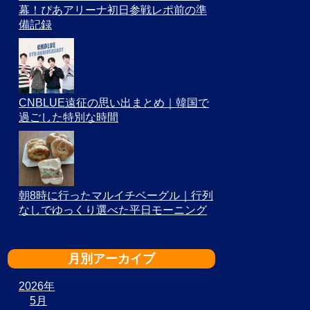
幕！ぴあアリーナ初日参戦レポ前の準
備記録
CNBLUE遠征の思い出まとめ｜韓国で
過ごした特別な時間
朝8時に行ったマルイチベーグル｜行列
なしでゆっくり選べた平日モーニング
月別アーカイブ
2026年
5月