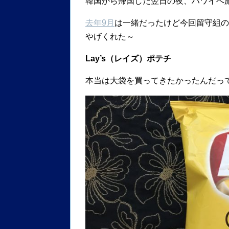
韓国から帰国した翌日の夜、ハワイへ
去年9月
は一緒だったけど今回留守組の
やげくれた～
Lay’s（レイズ）ポテチ
本当は大袋を買ってきたかったんだっ