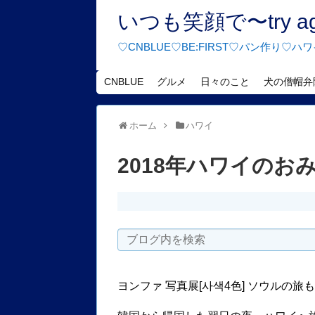
いつも笑顔で〜try agai
♡CNBLUE♡BE:FIRST♡パン作り
CNBLUE
グルメ
日々のこと
犬の僧帽弁
ホーム
ハワイ
2018年ハワイのお
ヨンファ 写真展[사색4色] ソウルの