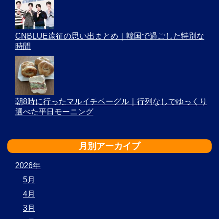
CNBLUE遠征の思い出まとめ｜韓国で過ごした特別な
時間
朝8時に行ったマルイチベーグル｜行列なしでゆっくり
選べた平日モーニング
月別アーカイブ
2026年
5月
4月
3月