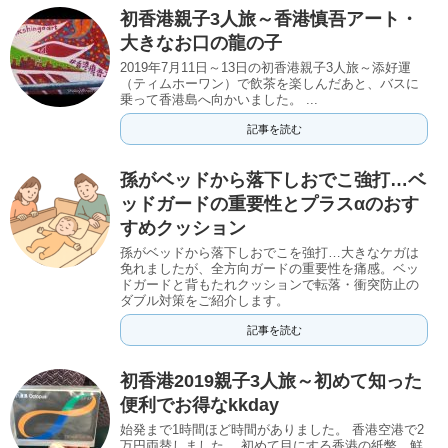
初香港親子3人旅～香港慎吾アート・
大きなお口の龍の子
2019年7月11日～13日の初香港親子3人旅～添好運
（ティムホーワン）で飲茶を楽しんだあと、バスに
乗って香港島へ向かいました。 ...
記事を読む
孫がベッドから落下しおでこ強打…ベ
ッドガードの重要性とプラスαのおす
すめクッション
孫がベッドから落下しおでこを強打…大きなケガは
免れましたが、全方向ガードの重要性を痛感。ベッ
ドガードと背もたれクッションで転落・衝突防止の
ダブル対策をご紹介します。
記事を読む
初香港2019親子3人旅～初めて知った
便利でお得なkkday
始発まで1時間ほど時間がありました。 香港空港で2
万円両替しました。 初めて目にする香港の紙幣、鮮