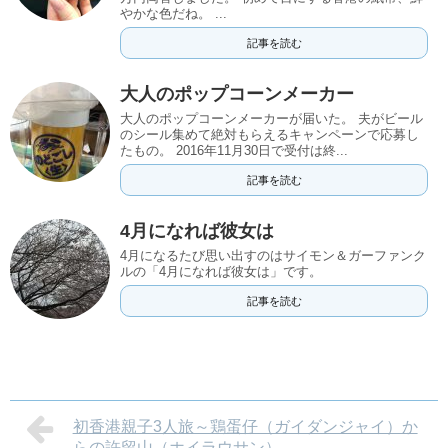
やかな色だね。 ...
記事を読む
大人のポップコーンメーカー
大人のポップコーンメーカーが届いた。 夫がビール
のシール集めて絶対もらえるキャンペーンで応募し
たもの。 2016年11月30日で受付は終...
記事を読む
4月になれば彼女は
4月になるたび思い出すのはサイモン＆ガーファンク
ルの「4月になれば彼女は」です。
記事を読む
初香港親子3人旅～鶏蛋仔（ガイダンジャイ）か
らの許留山（ホイラウサン）