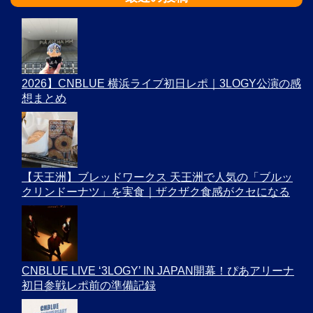
2026】CNBLUE 横浜ライブ初日レポ｜3LOGY公演の感
想まとめ
【天王洲】ブレッドワークス 天王洲で人気の「ブルッ
クリンドーナツ」を実食｜ザクザク食感がクセになる
CNBLUE LIVE ‘3LOGY’ IN JAPAN開幕！ぴあアリーナ
初日参戦レポ前の準備記録