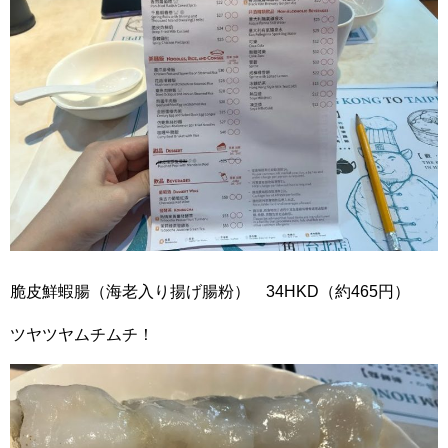
脆皮鮮蝦腸（海老入り揚げ腸粉） 34HKD（約465円）
ツヤツヤムチムチ！