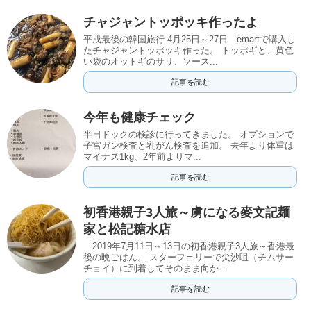
チャジャントッポッキ作ったよ
平成最後の韓国旅行 4月25日～27日 emartで購入し
たチャジャントッポッキ作った。 トッポギと、黄色
い袋のオットギのサリ、ソース...
記事を読む
今年も健康チェック
半日ドックの検診に行ってきました。 オプションで
子宮ガン検査と乳がん検査を追加。 去年より体重は
マイナス1kg、2年前よりマ...
記事を読む
初香港親子3人旅～虜になる麥文記麺
家と松記糖水店
2019年7月11日～13日の初香港親子3人旅～香港最
後の晩ごはん。 スターフェリーで尖沙咀（チムサー
チョイ）に到着してそのまま向か...
記事を読む