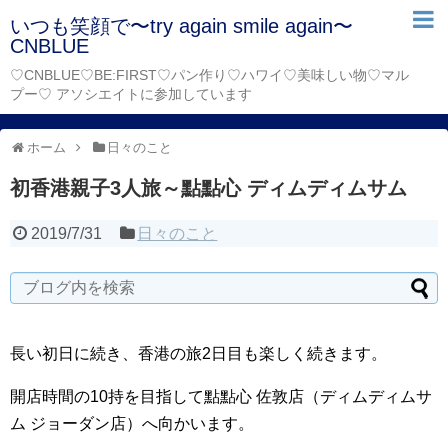
いつも笑顔で〜try again smile again〜
CNBLUE
♡CNBLUE♡BE:FIRST♡パン作り♡ハワイ♡美味しい物♡マル
プー♡ アソシエイトに参加しています
ホーム
日々のこと
初香港親子3人旅～點點心 ディムディムサム
2019/7/31
日々のこと
長い初日に続き、香港の旅2日目も楽しく続きます。
開店時間の10持を目指して點點心 佐敦店（ディムディムサ
ム ジョーダン店）へ向かいます。