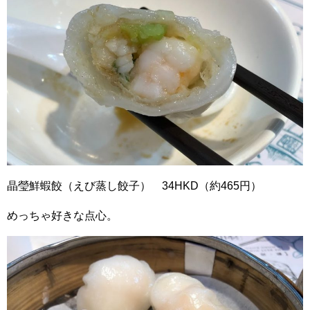
晶瑩鮮蝦餃（えび蒸し餃子） 34HKD（約465円）
めっちゃ好きな点心。