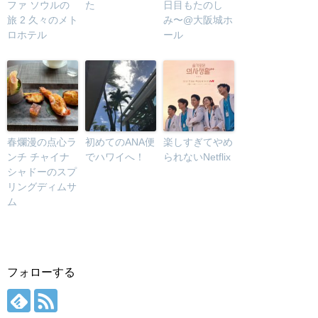
ファ ソウルの
た
日目もたのし
旅 2 久々のメト
み〜@大阪城ホ
ロホテル
ール
春爛漫の点心ラ
初めてのANA便
楽しすぎてやめ
ンチ チャイナ
でハワイへ！
られないNetflix
シャドーのスプ
リングディムサ
ム
フォローする