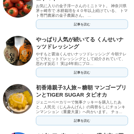
お気に入りの金子淳一さんのミニトマト。 神奈川県
茅ヶ崎市で 水耕栽培を４０年以上続けている、 トマ
ト専門農家の金子農園さん。 ...
記事を読む
やっぱり人気が続いてる くんせいナ
ッツドレッシング
やすもと醤油くんせいナッツドレッシング 今朝テレ
ビで大ヒットドレッシングとして紹介されていて、
思わず反応！ 実は4年前にブロ...
記事を読む
初香港親子3人旅～糖朝 マンゴープリ
ンとTIGER SUGAR タピオカ
ジェニーベーカリーで無事クッキーを購入したあ
と、人民元（じんみんげん）の両替をしにチョンキ
ンマンション（重慶大厦）へ向かいます。 チョ...
記事を読む