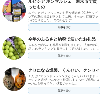
ルピシア ボンマルシェ 週末市で買
ったもの
ルピシア ボンマルシェのお得な週末市 2018年ルピ
シアの夏の福袋を購入して以来、すっかり紅茶ファ
ンになりました。 そのルピシア...
記事を読む
今年のふるさと納税で届いたお礼品
ふるさと納税のお礼品が到着しました。 去年のお礼
品 このランキングを参考にして選びました。 ↓↓↓ ...
記事を読む
クセになる燻製、くんせい、クンセイ
くんせいナッツドレッシングとくんせい玉ねぎドレ
ッシング SNSでみかけて検索しまくったら近所のス
ーパにも売ってた。 燻製のクセに...
記事を読む