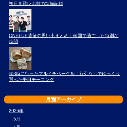
初日参戦レポ前の準備記録
CNBLUE遠征の思い出まとめ｜韓国で過ごした特別な
時間
朝8時に行ったマルイチベーグル｜行列なしでゆっくり
選べた平日モーニング
月別アーカイブ
2026年
5月