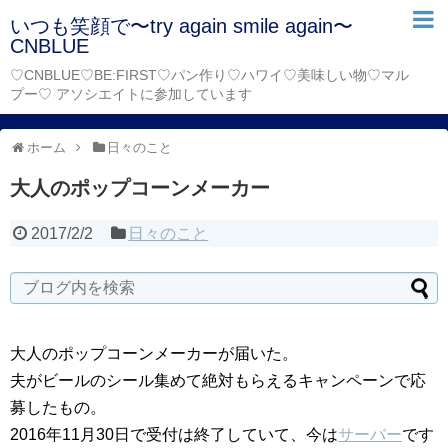
いつも笑顔で〜try again smile again〜
CNBLUE
♡CNBLUE♡BE:FIRST♡パン作り♡ハワイ♡美味しい物♡マル
プー♡ アソシエイトに参加しています
ホーム
日々のこと
大人のポップコーンメーカー
2017/2/2
日々のこと
大人のポップコーンメーカーが届いた。
夫がビールのシール集めて絶対もらえるキャンペーンで応
募したもの。
2016年11月30日で受付は終了していて、今は
サーバー
です