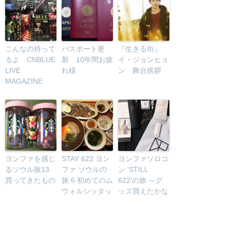
こんなの持って
パスポート更
『生きる街』
るよ CNBLUE
新 10年間お疲
イ・ジョンヒョ
LIVE
れ様
ン 舞台挨拶
MAGAZINE
ヨンファを感じ
STAY 622 ヨン
ヨンファソロコ
るソウル旅13
ファ ソウルの
ン ‘STILL
買ってきたもの
旅 6 初めてのム
622’の旅 ～グ
ウォルシッタッ
ッズ買えたかな