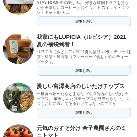
STAY HOME中の楽しみ。 好きな韓国ドラマを見な
がら美味しいコーヒーとおやつ。 ビスキュイ・グラ
ン・キャトル カ...
記事を読む
我家にもLUPICIA（ルピシア）2021
夏の福袋到着！
LUPICIA（ルピシア）2021夏の福袋 バラエティー 紅
茶・緑茶・烏龍茶（フレーバード含む）竹のティー
パック お...
記事を読む
愛しい富澤商店のしいたけチップス
一度食べ始めたらとまらない富澤商店のしいたけチ
ップス。 最近しいたけチップスが見当たらない。 い
つもお店に置いてあるわけではないのでタイ...
記事を読む
元気のおすそ分け 金子農園さんのミ
ニトマト