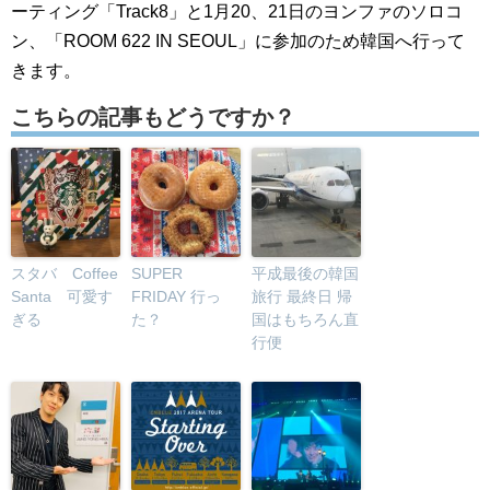
ーティング「Track8」と1月20、21日のヨンファのソロコ
ン、「ROOM 622 IN SEOUL」に参加のため韓国へ行って
きます。
こちらの記事もどうですか？
スタバ Coffee
SUPER
平成最後の韓国
Santa 可愛す
FRIDAY 行っ
旅行 最終日 帰
ぎる
た？
国はもちろん直
行便