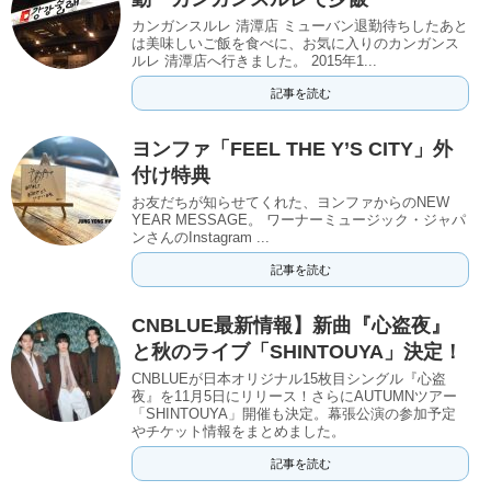
カンガンスルレ 清潭店 ミューバン退勤待ちしたあと
は美味しいご飯を食べに、お気に入りのカンガンス
ルレ 清潭店へ行きました。 2015年1...
記事を読む
ヨンファ「FEEL THE Y’S CITY」外
付け特典
お友だちが知らせてくれた、ヨンファからのNEW
YEAR MESSAGE。 ワーナーミュージック・ジャパ
ンさんのInstagram ...
記事を読む
CNBLUE最新情報】新曲『心盗夜』
と秋のライブ「SHINTOUYA」決定！
CNBLUEが日本オリジナル15枚目シングル『心盗
夜』を11月5日にリリース！さらにAUTUMNツアー
「SHINTOUYA」開催も決定。幕張公演の参加予定
やチケット情報をまとめました。
記事を読む