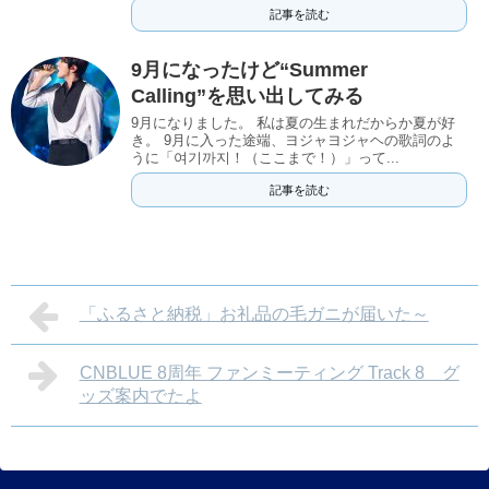
記事を読む
9月になったけど“Summer
Calling”を思い出してみる
9月になりました。 私は夏の生まれだからか夏が好
き。 9月に入った途端、ヨジャヨジャヘの歌詞のよ
うに「여기까지！（ここまで！）」って...
記事を読む
「ふるさと納税」お礼品の毛ガニが届いた～
CNBLUE 8周年 ファンミーティング Track 8 グ
ッズ案内でたよ