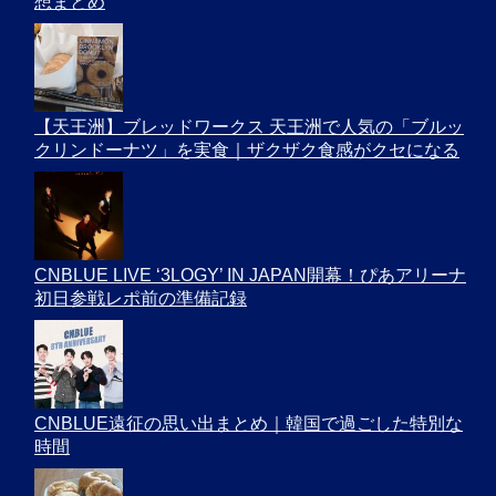
想まとめ
【天王洲】ブレッドワークス 天王洲で人気の「ブルッ
クリンドーナツ」を実食｜ザクザク食感がクセになる
CNBLUE LIVE ‘3LOGY’ IN JAPAN開幕！ぴあアリーナ
初日参戦レポ前の準備記録
CNBLUE遠征の思い出まとめ｜韓国で過ごした特別な
時間