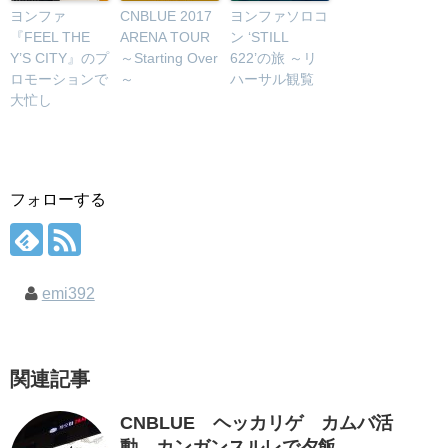
ヨンファ
CNBLUE 2017
ヨンファソロコ
『FEEL THE
ARENA TOUR
ン ‘STILL
Y’S CITY』のプ
～Starting Over
622’の旅 ～リ
ロモーションで
～
ハーサル観覧
大忙し
フォローする
emi392
関連記事
CNBLUE ヘッカリゲ カムバ活
動 カンガンスルレで夕飯