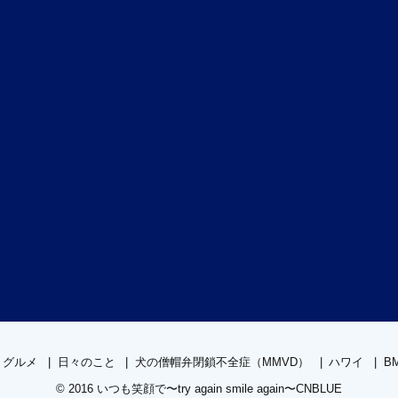
グルメ
日々のこと
犬の僧帽弁閉鎖不全症（MMVD）
ハワイ
B
© 2016
いつも笑顔で〜try again smile again〜CNBLUE