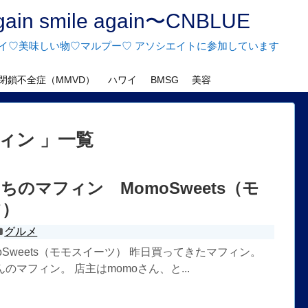
n smile again〜CNBLUE
♡ハワイ♡美味しい物♡マルプー♡ アソシエイトに参加しています
閉鎖不全症（MMVD）
ハワイ
BMSG
美容
フィン 」一覧
ちのマフィン MomoSweets（モ
ツ）
グルメ
oSweets（モモスイーツ） 昨日買ってきたマフィン。
さんのマフィン。 店主はmomoさん、と...