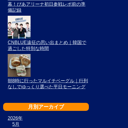
幕！ぴあアリーナ初日参戦レポ前の準
備記録
CNBLUE遠征の思い出まとめ｜韓国で
過ごした特別な時間
朝8時に行ったマルイチベーグル｜行列
なしでゆっくり選べた平日モーニング
月別アーカイブ
2026年
5月