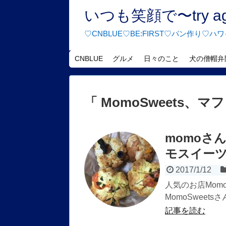
いつも笑顔で〜try agai
♡CNBLUE♡BE:FIRST♡パン作り
CNBLUE
グルメ
日々のこと
犬の僧帽弁
「 MomoSweets、マ
momoさん
モスイー
2017/1/12
人気のお店Mom
MomoSweets
記事を読む