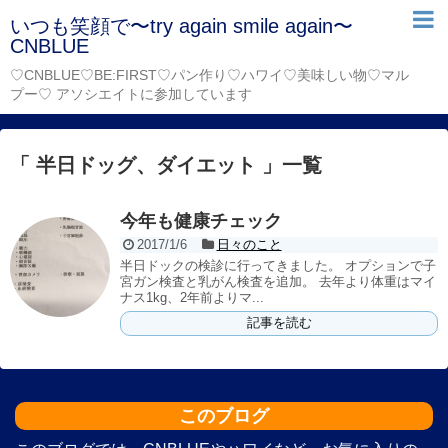
いつも笑顔で〜try again smile again〜
CNBLUE
♡CNBLUE♡BE:FIRST♡パン作り♡ハワイ♡美味しい物♡マル
プー♡ アソシエイトに参加しています
「 半日ドッグ、ダイエット 」一覧
今年も健康チェック
2017/1/6
日々のこと
半日ドックの検診に行ってきました。 オプションで子
宮ガン検査と乳がん検査を追加。 去年より体重はマイ
ナス1kg、2年前よりマ...
記事を読む
このブログ