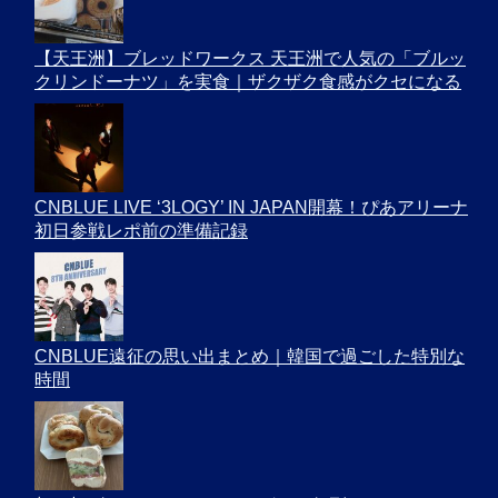
【天王洲】ブレッドワークス 天王洲で人気の「ブルッ
クリンドーナツ」を実食｜ザクザク食感がクセになる
CNBLUE LIVE ‘3LOGY’ IN JAPAN開幕！ぴあアリーナ
初日参戦レポ前の準備記録
CNBLUE遠征の思い出まとめ｜韓国で過ごした特別な
時間