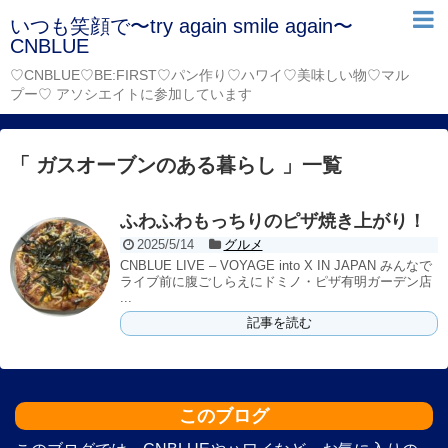
いつも笑顔で〜try again smile again〜
CNBLUE
♡CNBLUE♡BE:FIRST♡パン作り♡ハワイ♡美味しい物♡マル
プー♡ アソシエイトに参加しています
「 ガスオーブンのある暮らし 」一覧
ふわふわもっちりのピザ焼き上がり！
2025/5/14
グルメ
CNBLUE LIVE – VOYAGE into X IN JAPAN みんなで
ライブ前に腹ごしらえにドミノ・ピザ有明ガーデン店
...
記事を読む
このブログ