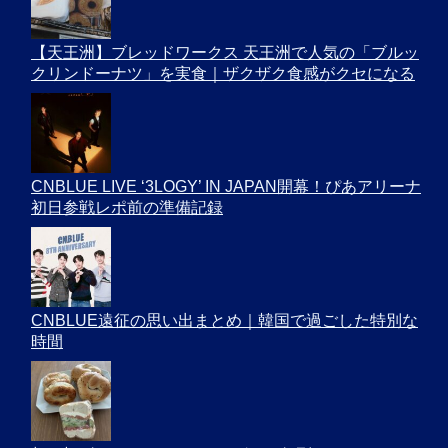
【天王洲】ブレッドワークス 天王洲で人気の「ブルッ
クリンドーナツ」を実食｜ザクザク食感がクセになる
CNBLUE LIVE ‘3LOGY’ IN JAPAN開幕！ぴあアリーナ
初日参戦レポ前の準備記録
CNBLUE遠征の思い出まとめ｜韓国で過ごした特別な
時間