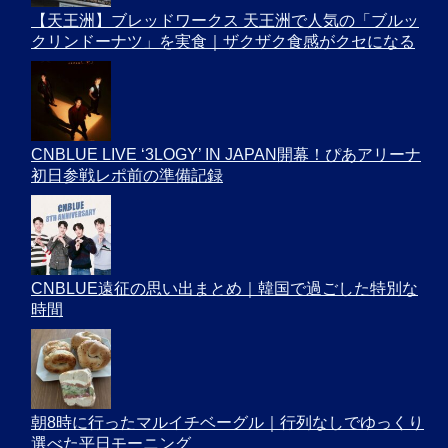
【天王洲】ブレッドワークス 天王洲で人気の「ブルッ
クリンドーナツ」を実食｜ザクザク食感がクセになる
CNBLUE LIVE ‘3LOGY’ IN JAPAN開幕！ぴあアリーナ
初日参戦レポ前の準備記録
CNBLUE遠征の思い出まとめ｜韓国で過ごした特別な
時間
朝8時に行ったマルイチベーグル｜行列なしでゆっくり
選べた平日モーニング