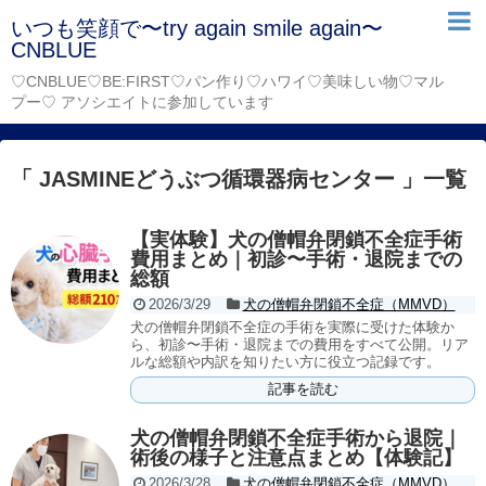
いつも笑顔で〜try again smile again〜
CNBLUE
♡CNBLUE♡BE:FIRST♡パン作り♡ハワイ♡美味しい物♡マル
プー♡ アソシエイトに参加しています
「 JASMINEどうぶつ循環器病センター 」一覧
【実体験】犬の僧帽弁閉鎖不全症手術
費用まとめ｜初診〜手術・退院までの
総額
2026/3/29
犬の僧帽弁閉鎖不全症（MMVD）
犬の僧帽弁閉鎖不全症の手術を実際に受けた体験か
ら、初診〜手術・退院までの費用をすべて公開。リア
ルな総額や内訳を知りたい方に役立つ記録です。
記事を読む
犬の僧帽弁閉鎖不全症手術から退院｜
術後の様子と注意点まとめ【体験記】
2026/3/28
犬の僧帽弁閉鎖不全症（MMVD）