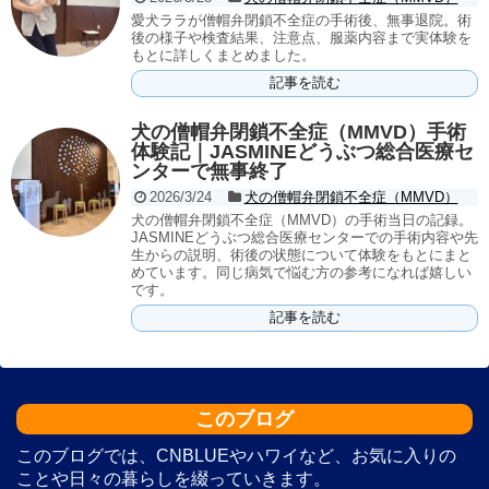
愛犬ララが僧帽弁閉鎖不全症の手術後、無事退院。術
後の様子や検査結果、注意点、服薬内容まで実体験を
もとに詳しくまとめました。
記事を読む
犬の僧帽弁閉鎖不全症（MMVD）手術
体験記｜JASMINEどうぶつ総合医療セ
ンターで無事終了
2026/3/24
犬の僧帽弁閉鎖不全症（MMVD）
犬の僧帽弁閉鎖不全症（MMVD）の手術当日の記録。
JASMINEどうぶつ総合医療センターでの手術内容や先
生からの説明、術後の状態について体験をもとにまと
めています。同じ病気で悩む方の参考になれば嬉しい
です。
記事を読む
このブログ
このブログでは、CNBLUEやハワイなど、お気に入りの
ことや日々の暮らしを綴っていきます。