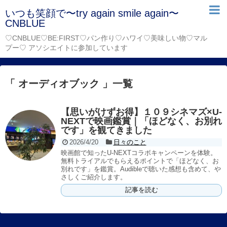
いつも笑顔で〜try again smile again〜
CNBLUE
♡CNBLUE♡BE:FIRST♡パン作り♡ハワイ♡美味しい物♡マル
プー♡ アソシエイトに参加しています
「 オーディオブック 」一覧
【思いがけずお得】１０９シネマズ×U-
NEXTで映画鑑賞｜「ほどなく、お別れ
です」を観てきました
2026/4/20
日々のこと
映画館で知ったU-NEXTコラボキャンペーンを体験。
無料トライアルでもらえるポイントで「ほどなく、お
別れです」を鑑賞。Audibleで聴いた感想も含めて、や
さしくご紹介します。
記事を読む