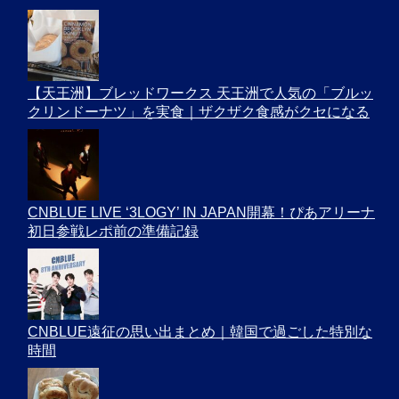
【天王洲】ブレッドワークス 天王洲で人気の「ブルッ
クリンドーナツ」を実食｜ザクザク食感がクセになる
CNBLUE LIVE ‘3LOGY’ IN JAPAN開幕！ぴあアリーナ
初日参戦レポ前の準備記録
CNBLUE遠征の思い出まとめ｜韓国で過ごした特別な
時間